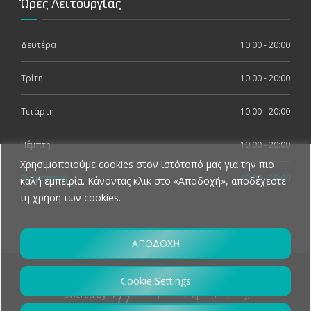
Ώρες Λειτουργίας
Δευτέρα
10:00 - 20:00
Τρίτη
10:00 - 20:00
Τετάρτη
10:00 - 20:00
Πέμπτη
10:00 - 20:00
Χρησιμοποιούμε cookies στον ιστότοπό μας για την πιο
Παρασκευή
10:00 - 15:00
καλή εμπειρία. Κάνοντας κλικ στο «Αποδοχή», αποδέχεστε
τη χρήση των cookies.
ΑΠΟΔΟΧΗ
© 2026 Dental Corner, All Rights Reserved
Cookie Settings
Powered By