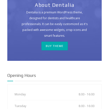
About Dentalia
Dentalia is a premium WordPress theme,
designed for dentists and healthcare
professionals. It can be easily customized as it's
packed with awesome widgets, crisp icons and
smart features.
BUY THEME
Opening Hours
Monday
8:00 - 16:00
Tuesday
8:00 - 16:00