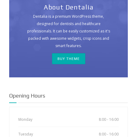
About Dentalia
Dentalia is a premium WordPress theme,
designed for dentists and healthcare
professionals. It can be easily customized as it's
packed with awesome widgets, crisp icons and
smart features.
BUY THEME
Opening Hours
Monday
8:00 - 16:00
Tuesday
8:00 - 16:00