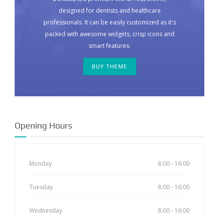
designed for dentists and healthcare
professionals. It can be easily customized as it's
packed with awesome widgets, crisp icons and
smart features.
BUY THEME
Opening Hours
Monday
8:00 - 16:00
Tuesday
8:00 - 16:00
Wednesday
8:00 - 16:00